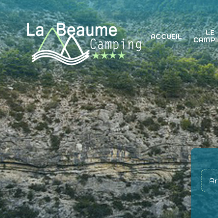
LE
ACCUEIL
CAMPI
Ar