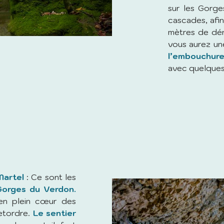
sur les Gorges
cascades, afi
mètres de déni
vous aurez u
l’embouchur
avec quelques
Martel
: Ce sont les
orges du Verdon.
 en plein cœur des
retordre.
Le sentier