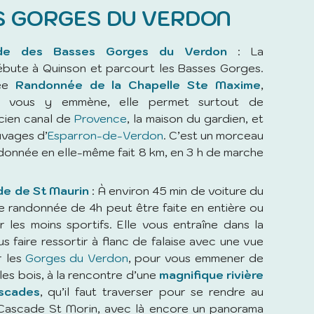
S GORGES DU VERDON
ade des Basses Gorges du Verdon
: La
ute à Quinson et parcourt les Basses Gorges.
lée
Randonnée de la Chapelle Ste Maxime
,
le vous y emmène, elle permet surtout de
ncien canal de
Provence
, la maison du gardien, et
uvages d’
Esparron-de-Verdon
. C’est un morceau
donnée en elle-même fait 8 km, en 3 h de marche
e de St Maurin
: À environ 45 min de voiture du
e randonnée de 4h peut être faite en entière ou
 les moins sportifs. Elle vous entraîne dans la
s faire ressortir à flanc de falaise avec une vue
r les
Gorges du Verdon
, pour vous emmener de
es bois, à la rencontre d’une
magnifique rivière
ascades
, qu’il faut traverser pour se rendre au
Cascade St Morin, avec là encore un panorama