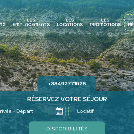
LES
LES
LES
NG
EMPLACEMENTS
LOCATIONS
PROMOTIONS
RÉ
+33492771528
RÉSERVEZ VOTRE SÉJOUR
rivée - Départ