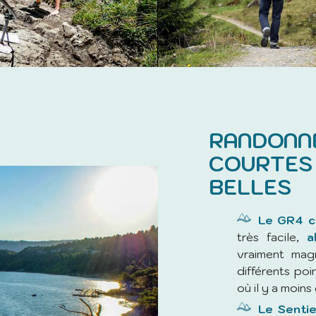
RANDONNÉ
COURTES 
BELLES
Le GR4 c
très facile,
a
vraiment mag
différents poi
où il y a moin
Le Senti