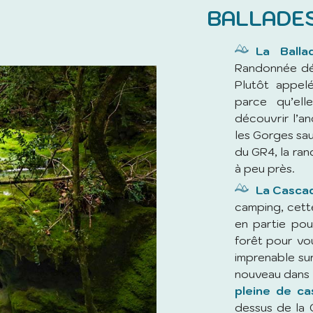
BALLADE
La Ball
Randonnée déb
Plutôt appe
parce qu’el
découvrir l’a
les Gorges sa
du GR4, la ran
à peu près.
La Cascad
camping, cett
en partie pour
forêt pour vou
imprenable su
nouveau dans l
pleine de c
dessus de la 