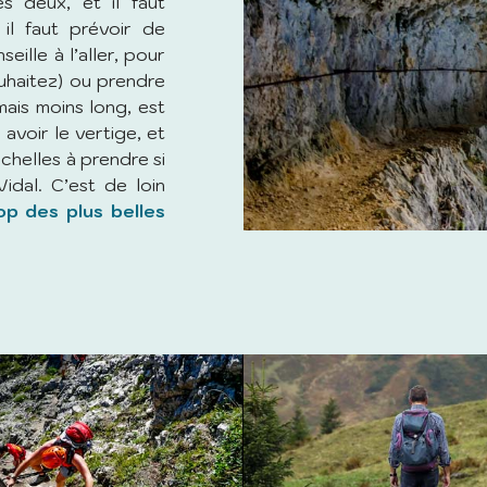
 deux, et il faut
 il faut prévoir de
eille à l’aller, pour
ouhaitez) ou prendre
 mais moins long, est
 avoir le vertige, et
échelles à prendre si
idal. C’est de loin
op des plus belles