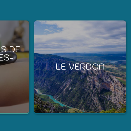
S DE
ES-
LE VERDON